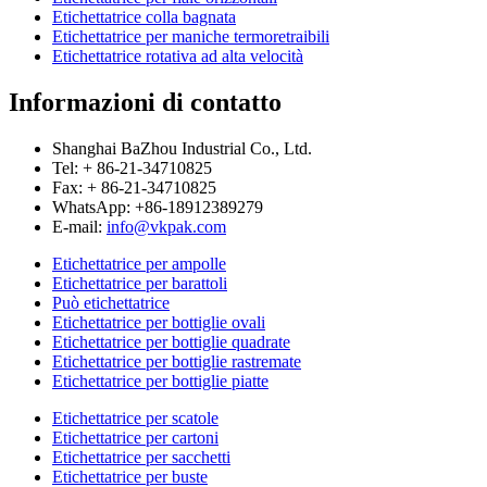
Etichettatrice colla bagnata
Etichettatrice per maniche termoretraibili
Etichettatrice rotativa ad alta velocità
Informazioni di contatto
Shanghai BaZhou Industrial Co., Ltd.
Tel: + 86-21-34710825
Fax: + 86-21-34710825
WhatsApp: +86-18912389279
E-mail:
info@vkpak.com
Etichettatrice per ampolle
Etichettatrice per barattoli
Può etichettatrice
Etichettatrice per bottiglie ovali
Etichettatrice per bottiglie quadrate
Etichettatrice per bottiglie rastremate
Etichettatrice per bottiglie piatte
Etichettatrice per scatole
Etichettatrice per cartoni
Etichettatrice per sacchetti
Etichettatrice per buste