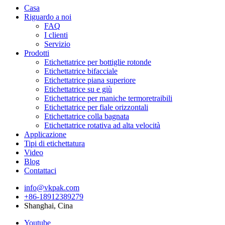
Casa
Riguardo a noi
FAQ
I clienti
Servizio
Prodotti
Etichettatrice per bottiglie rotonde
Etichettatrice bifacciale
Etichettatrice piana superiore
Etichettatrice su e giù
Etichettatrice per maniche termoretraibili
Etichettatrice per fiale orizzontali
Etichettatrice colla bagnata
Etichettatrice rotativa ad alta velocità
Applicazione
Tipi di etichettatura
Video
Blog
Contattaci
info@vkpak.com
+86-18912389279
Shanghai, Cina
Youtube