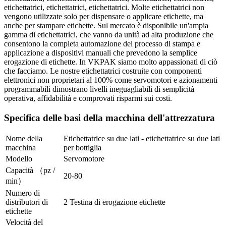
etichettatrici, etichettatrici, etichettatrici. Molte etichettatrici non
vengono utilizzate solo per dispensare o applicare etichette, ma
anche per stampare etichette. Sul mercato è disponibile un'ampia
gamma di etichettatrici, che vanno da unità ad alta produzione che
consentono la completa automazione del processo di stampa e
applicazione a dispositivi manuali che prevedono la semplice
erogazione di etichette. In VKPAK siamo molto appassionati di ciò
che facciamo. Le nostre etichettatrici costruite con componenti
elettronici non proprietari al 100% come servomotori e azionamenti
programmabili dimostrano livelli ineguagliabili di semplicità
operativa, affidabilità e comprovati risparmi sui costi.
Specifica delle basi della macchina dell'attrezzatura
Nome della
Etichettatrice su due lati - etichettatrice su due lati
macchina
per bottiglia
Modello
Servomotore
Capacità （pz /
20-80
min）
Numero di
distributori di
2 Testina di erogazione etichette
etichette
Velocità del