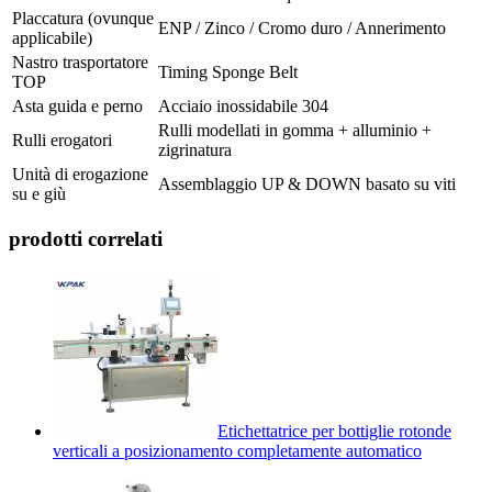
Placcatura (ovunque
ENP / Zinco / Cromo duro / Annerimento
applicabile)
Nastro trasportatore
Timing Sponge Belt
TOP
Asta guida e perno
Acciaio inossidabile 304
Rulli modellati in gomma + alluminio +
Rulli erogatori
zigrinatura
Unità di erogazione
Assemblaggio UP & DOWN basato su viti
su e giù
prodotti correlati
Etichettatrice per bottiglie rotonde
verticali a posizionamento completamente automatico