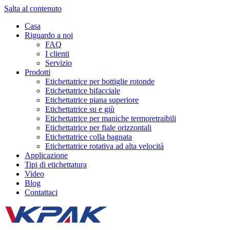
Salta al contenuto
Casa
Riguardo a noi
FAQ
I clienti
Servizio
Prodotti
Etichettatrice per bottiglie rotonde
Etichettatrice bifacciale
Etichettatrice piana superiore
Etichettatrice su e giù
Etichettatrice per maniche termoretraibili
Etichettatrice per fiale orizzontali
Etichettatrice colla bagnata
Etichettatrice rotativa ad alta velocità
Applicazione
Tipi di etichettatura
Video
Blog
Contattaci