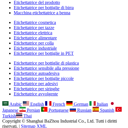
Etichettatrice del prodotto
Etichettatrice per bottiglie di birra
Macchina etichettatrice a benna
Etichettatrice cosmetica
Etichettatrice per tazze
Etichettatrice elettrica
Etichettatrice alimentare
Etichettatrice per colla
Etichettatrice industriale
Etichettatrice per bottiglie in PET
Etichettatrice per bottiglie di plastica
Etichettatrice sensibile alla pressione
Etichettatrice autoadesiva
Etichettatrice per bottiglie piccole
Etichettatrice per adesivi
Etichettatrice per siringhe
Etichettatrice avvolgente
Arabic
English
French
German
Italian
Japanese
Persian
Portuguese
Russian
Spanish
Turkish
Thai
Copyright © Shanghai BaZhou Industrial Co., Ltd. Tutti i diritti
riservati. |
Sitemap XML