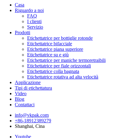
Casa
Riguardo a noi
FAQ
I clienti
Servizio
Prodotti
Etichettatrice per bottiglie rotonde
Etichettatrice bifacciale
Etichettatrice piana superiore
Etichettatrice su e giù
Etichettatrice per maniche termoretraibili
Etichettatrice per fiale orizzontali
Etichettatrice colla bagnata
Etichettatrice rotativa ad alta velocità
Applicazione
Tipi di etichettatura
Video
Blog
Contattaci
info@vkpak.com
+86-18912389279
Shanghai, Cina
Youtube