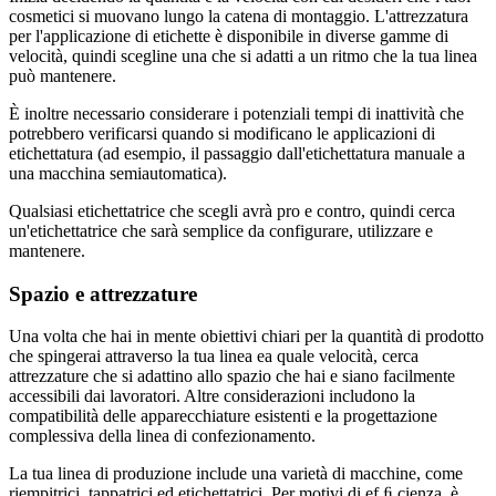
cosmetici si muovano lungo la catena di montaggio. L'attrezzatura
per l'applicazione di etichette è disponibile in diverse gamme di
velocità, quindi scegline una che si adatti a un ritmo che la tua linea
può mantenere.
È inoltre necessario considerare i potenziali tempi di inattività che
potrebbero verificarsi quando si modificano le applicazioni di
etichettatura (ad esempio, il passaggio dall'etichettatura manuale a
una macchina semiautomatica).
Qualsiasi etichettatrice che scegli avrà pro e contro, quindi cerca
un'etichettatrice che sarà semplice da configurare, utilizzare e
mantenere.
Spazio e attrezzature
Una volta che hai in mente obiettivi chiari per la quantità di prodotto
che spingerai attraverso la tua linea ea quale velocità, cerca
attrezzature che si adattino allo spazio che hai e siano facilmente
accessibili dai lavoratori. Altre considerazioni includono la
compatibilità delle apparecchiature esistenti e la progettazione
complessiva della linea di confezionamento.
La tua linea di produzione include una varietà di macchine, come
riempitrici, tappatrici ed etichettatrici. Per motivi di ef ﬁ cienza, è