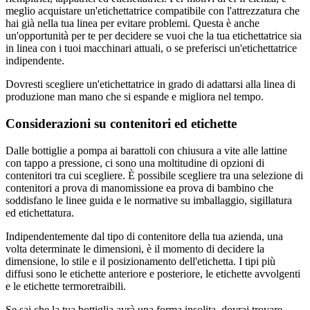
meglio acquistare un'etichettatrice compatibile con l'attrezzatura che
hai già nella tua linea per evitare problemi. Questa è anche
un'opportunità per te per decidere se vuoi che la tua etichettatrice sia
in linea con i tuoi macchinari attuali, o se preferisci un'etichettatrice
indipendente.
Dovresti scegliere un'etichettatrice in grado di adattarsi alla linea di
produzione man mano che si espande e migliora nel tempo.
Considerazioni su contenitori ed etichette
Dalle bottiglie a pompa ai barattoli con chiusura a vite alle lattine
con tappo a pressione, ci sono una moltitudine di opzioni di
contenitori tra cui scegliere. È possibile scegliere tra una selezione di
contenitori a prova di manomissione ea prova di bambino che
soddisfano le linee guida e le normative su imballaggio, sigillatura
ed etichettatura.
Indipendentemente dal tipo di contenitore della tua azienda, una
volta determinate le dimensioni, è il momento di decidere la
dimensione, lo stile e il posizionamento dell'etichetta. I tipi più
diffusi sono le etichette anteriore e posteriore, le etichette avvolgenti
e le etichette termoretraibili.
Se sai che la tua bottiglia avrà una forma insolita, dovrai trovare