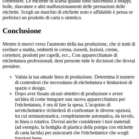
contenitori. Le etichette di scarsa qualità sono suscettibili a strappi,
bolle, sbavature e altri malfunzionamenti delle prestazioni delle
etichette. Scegli un marchio di etichette noto e affidabile e pensa se
preferisci un prodotto di carta o sintetico.
Conclusione
Mentre ti muovi verso l'aumento della tua produzione, che si tratti di
eyeliner a matita, ombretti in crema, rossetti, lozioni, creme,
correttori, prodotti per capelli, ecc., Con apparecchiature di
etichettatura professionali, tieni presente tutte le decisioni che dovrai
prendere.
Valuta la tua attuale linea di produzione. Determina il numero
di contenitori che necessitano di etichettatura e limitazioni di
spazio e design.
Dopo aver fissato alcuni obiettivi di produzione e avere
un'idea di come integrare una nuova apparecchiatura per
l'etichettatura, è ora di fare la spesa. L'acquisto di
un'etichettatrice richiederà di confrontare le diverse opzioni,
tra cui semiautomatica, completamente automatica, da tavolo,
in linea o rotativa. Dovrai anche considerare i tuoi materiali
(ad esempio, la bottiglia di plastica della pompa con etichette
di carta lucida) per assicurarti che l'etichettatrice che scegli
funzioni bene.