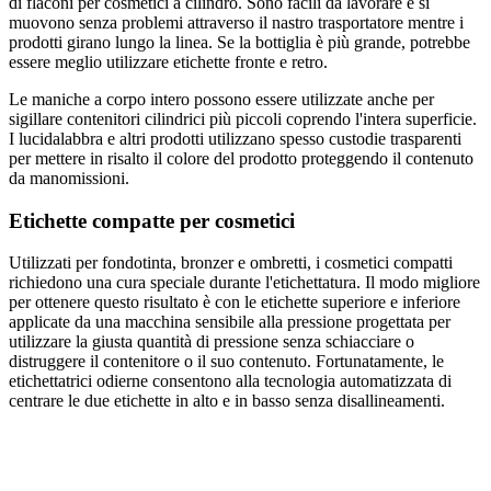
di flaconi per cosmetici a cilindro. Sono facili da lavorare e si
muovono senza problemi attraverso il nastro trasportatore mentre i
prodotti girano lungo la linea. Se la bottiglia è più grande, potrebbe
essere meglio utilizzare etichette fronte e retro.
Le maniche a corpo intero possono essere utilizzate anche per
sigillare contenitori cilindrici più piccoli coprendo l'intera superficie.
I lucidalabbra e altri prodotti utilizzano spesso custodie trasparenti
per mettere in risalto il colore del prodotto proteggendo il contenuto
da manomissioni.
Etichette compatte per cosmetici
Utilizzati per fondotinta, bronzer e ombretti, i cosmetici compatti
richiedono una cura speciale durante l'etichettatura. Il modo migliore
per ottenere questo risultato è con le etichette superiore e inferiore
applicate da una macchina sensibile alla pressione progettata per
utilizzare la giusta quantità di pressione senza schiacciare o
distruggere il contenitore o il suo contenuto. Fortunatamente, le
etichettatrici odierne consentono alla tecnologia automatizzata di
centrare le due etichette in alto e in basso senza disallineamenti.