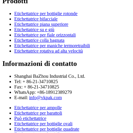
Prodotti
Etichettatrice per bottiglie rotonde
Etichettatrice bifacciale
Etichettatrice piana superiore
Etichettatrice su e giù
Etichettatrice per fiale orizzontali
Etichettatrice colla bagnata
Etichettatrice per maniche termoretraibili
Etichettatrice rotativa ad alta velocità
Informazioni di contatto
Shanghai BaZhou Industrial Co., Ltd.
Tel: + 86-21-34710825
Fax: + 86-21-34710825
WhatsApp: +86-18912389279
E-mail:
info@vkpak.com
Etichettatrice per ampolle
Etichettatrice per barattoli
Può etichettatrice
Etichettatrice per bottiglie ovali
Etichettatrice per bottiglie quadrate