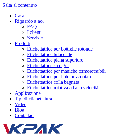
Salta al contenuto
Casa
Riguardo a noi
FAQ
I clienti
Servizio
Prodotti
Etichettatrice per bottiglie rotonde
Etichettatrice bifacciale
Etichettatrice piana superiore
Etichettatrice su e giù
Etichettatrice per maniche termoretraibili
Etichettatrice per fiale orizzontali
Etichettatrice colla bagnata
Etichettatrice rotativa ad alta velocità
Applicazione
Tipi di etichettatura
Video
Blog
Contattaci