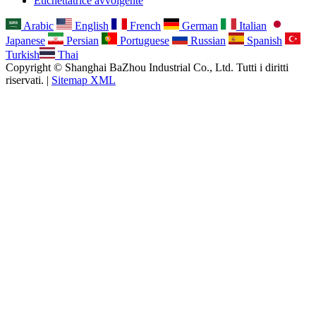
Etichettatrice avvolgente
Arabic
English
French
German
Italian
Japanese
Persian
Portuguese
Russian
Spanish
Turkish
Thai
Copyright © Shanghai BaZhou Industrial Co., Ltd. Tutti i diritti
riservati. |
Sitemap XML