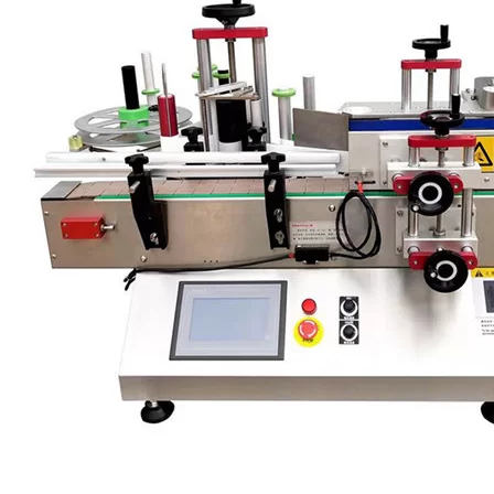
Il modulo di avvolgimento a tre bobine intrappola il prodotto e lo fa
ruotare contro un rullo stabilizzando così il prodotto durante il
processo di applicazione dell'etichetta. Questo metodo aumenta
notevolmente l'accuratezza del posizionamento delle etichette
rispetto alle tradizionali etichettatrici con cinghia di avvolgimento e
offre molta più versatilità per posizionare le etichette su prodotti che
potrebbero non essere un cilindro perfetto.
Etichettatrice avvolgente con trasmissione a cinghia
VKPAK
Etichettatrici a nastro avvolgente (
Etichettatrice per bottiglie rotonde
)
sono il metodo più tradizionale per applicare le etichette ai prodotti
rotondi. Il prodotto viene convogliato tra un nastro rotante e un
tampone di pressione nel quale continua ad avanzare durante la
rotazione. All'inizio della rotazione viene erogata un'etichetta che
segue il prodotto durante la rotazione in modo da avvolgere
l'etichetta attorno al cilindro. Il vantaggio delle etichettatrici
avvolgitrici a cinghia è la produttività del prodotto dovuta al
movimento continuo. Lo svantaggio potrebbe essere problemi di
accuratezza del posizionamento dell'etichetta (inclinazione) che
possono sorgere a causa di prodotti che non sono cilindri perfetti.
Cinghie sottovuoto e diversi tipi di gomma o schiuma possono
essere utilizzati per aiutare con prodotti rotondi più difficili. In alcuni