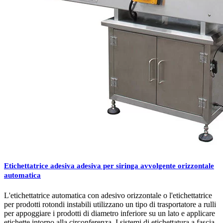
Etichettatrice adesiva adesiva per siringa avvolgente orizzontale
automatica
L'etichettatrice automatica con adesivo orizzontale o l'etichettatrice
per prodotti rotondi instabili utilizzano un tipo di trasportatore a rulli
per appoggiare i prodotti di diametro inferiore su un lato e applicare
etichette intorno alla circonferenza. I sistemi di etichettatura a fascia