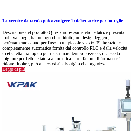
casi, potrebbe essere necessario utilizzare il metodo di etichettatura a
tre avvolgimenti VKPAK. I sistemi di etichettatura avvolgitori a
cinghia possono essere dotati di un modulo opzionale a tre bobine
La vernice da tavolo può avvolgere l'etichettatrice per bottiglie
per ottimizzare le capacità del sistema.
Sistemi di etichettatura avvolgenti orizzontali
Descrizione del prodotto Questa nuovissima etichettatrice presenta
molti vantaggi, ha un ingombro ridotto, un design leggero,
perfettamente adatto per l'uso in un piccolo spazio. Elaborazione
Etichettatrici avvolgitrici orizzontali (
etichettatrice di fiale
) o le
completamente automatica fornita dal controllo PLC e dalla velocità
etichettatrici rotonde instabili di avvolgimento del prodotto utilizzano
di etichettatura rapida per risparmiare tempo prezioso, è la scelta
un tipo di trasportatore con letto a rulli per posizionare i prodotti di
migliore per l'etichettatura automatica in un fattore di forma così
diametro inferiore su un lato e applicare etichette attorno alla
ridotto. Inoltre, può attaccarsi alla bottiglia che organizza ...
circonferenza. I prodotti tipici per le etichettatrici con involucro
Leggi di più
orizzontale sono fiale, fiale, chapstick e altri contenitori cilindrici in
plastica o vetro di piccolo diametro. I sistemi di etichettatura a fascia
orizzontale possono essere alimentati manualmente con uno scivolo
di alimentazione o completamente automatizzati con magazzini di
alimentazione e scarico