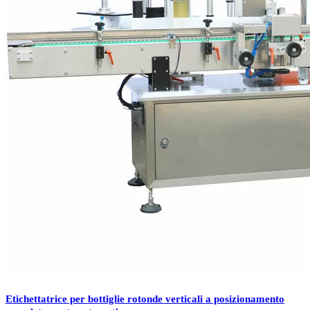
Etichettatrice per bottiglie rotonde verticali a posizionamento