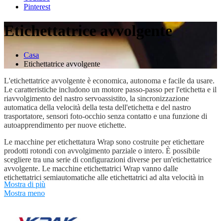
Pinterest
Etichettatrice avvolgente
Casa
Etichettatrice avvolgente
L'etichettatrice avvolgente è economica, autonoma e facile da usare.
Le caratteristiche includono un motore passo-passo per l'etichetta e il
riavvolgimento del nastro servoassistito, la sincronizzazione
automatica della velocità della testa dell'etichetta e del nastro
trasportatore, sensori foto-occhio senza contatto e una funzione di
autoapprendimento per nuove etichette.
Le macchine per etichettatura Wrap sono costruite per etichettare
prodotti rotondi con avvolgimento parziale o intero. È possibile
scegliere tra una serie di configurazioni diverse per un'etichettatrice
avvolgente. Le macchine etichettatrici Wrap vanno dalle
etichettatrici semiautomatiche alle etichettatrici ad alta velocità in
Mostra di più
grado di lavorare fino a 260 bottiglie / minuto.
Mostra meno
I prodotti di una varietà di settori diversi hanno una cosa in comune:
il numero crescente di normative legali in materia di etichettatura
rende necessario utilizzare la superficie dei prodotti nel modo più