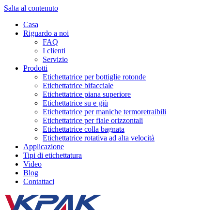
Salta al contenuto
Casa
Riguardo a noi
FAQ
I clienti
Servizio
Prodotti
Etichettatrice per bottiglie rotonde
Etichettatrice bifacciale
Etichettatrice piana superiore
Etichettatrice su e giù
Etichettatrice per maniche termoretraibili
Etichettatrice per fiale orizzontali
Etichettatrice colla bagnata
Etichettatrice rotativa ad alta velocità
Applicazione
Tipi di etichettatura
Video
Blog
Contattaci