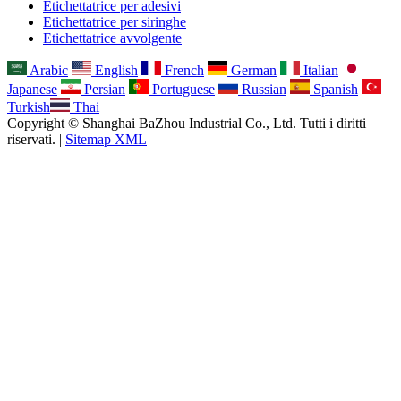
Etichettatrice per adesivi
Etichettatrice per siringhe
Etichettatrice avvolgente
Arabic
English
French
German
Italian
Japanese
Persian
Portuguese
Russian
Spanish
Turkish
Thai
Copyright © Shanghai BaZhou Industrial Co., Ltd. Tutti i diritti
riservati. |
Sitemap XML