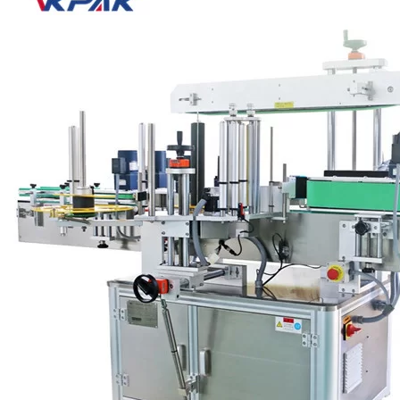
efficiente possibile. Per i contenitori cilindrici, l'etichettatura
avvolgente è quindi l'ideale. In questo processo, l'etichetta viene
avvolta parzialmente o completamente attorno alla circonferenza del
prodotto.
L'etichettatura avvolgente è essenziale per medicinali liquidi in fiale
o flaconi, per flaconi portapillole, inalatori, cosmetici in taniche e
detergenti per la casa, per prodotti alimentari dalla marmellata in
barattoli al muesli in lattina, per cartucce, prodotti chimici e molti
altri prodotti. Uno dei più vasti campi di applicazione è il settore
delle bevande, dove i prodotti sono spesso etichettati in modo
avvolgente in grandi quantità nelle macchine rotative.
VKPAK offre un'ampia gamma di applicatori speciali per sistemi
rotativi e sistemi di etichettatura avvolgenti. A seconda
dell'applicazione, i sistemi possono funzionare in sincronia con la
ruota con sperone o non sincronizzati con una cinghia
dell'applicazione. Abbiamo anche sviluppato una soluzione per
prodotti cilindrici di grandi dimensioni che non possono reggere da
soli, come le cartucce.
Fattori importanti per l'etichettatura avvolgente
Dosaggio preciso: non devono esserci disallineamenti a