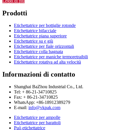
Leggi di più
Prodotti
Etichettatrice per bottiglie rotonde
Etichettatrice bifacciale
Etichettatrice piana superiore
Etichettatrice su e giù
Etichettatrice per fiale orizzontali
Etichettatrice colla bagnata
Etichettatrice per maniche termoretraibili
Etichettatrice rotativa ad alta velocità
Informazioni di contatto
Shanghai BaZhou Industrial Co., Ltd.
Tel: + 86-21-34710825
Fax: + 86-21-34710825
WhatsApp: +86-18912389279
E-mail:
info@vkpak.com
Etichettatrice per ampolle
Etichettatrice per barattoli
Può etichettatrice