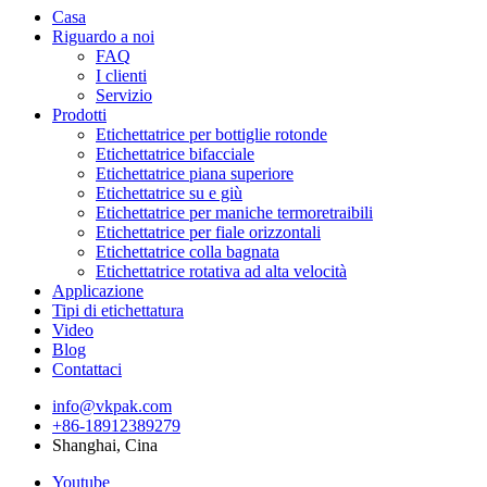
Casa
Riguardo a noi
FAQ
I clienti
Servizio
Prodotti
Etichettatrice per bottiglie rotonde
Etichettatrice bifacciale
Etichettatrice piana superiore
Etichettatrice su e giù
Etichettatrice per maniche termoretraibili
Etichettatrice per fiale orizzontali
Etichettatrice colla bagnata
Etichettatrice rotativa ad alta velocità
Applicazione
Tipi di etichettatura
Video
Blog
Contattaci
info@vkpak.com
+86-18912389279
Shanghai, Cina
Youtube