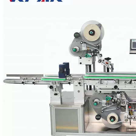
clienti soluzioni di etichettatura a 360 gradi per contenitori di
etichette adesive di diverse dimensioni e forme. Indipendentemente
dalla posizione dell'etichetta in alto, sul lato, sui doppi lati o
sull'avvolgimento dell'etichetta, promettiamo al cliente
un'applicazione di etichettatura stabile e precisa tramite la nostra
etichettatrice adesiva.
Applicabile alle etichette adesive sulla superficie periferica delle
bottiglie rotonde, etichetta singola e doppia etichetta entrambe
disponibili.
Lo spazio tra le etichette anteriore e posteriore può essere regolato in
modo flessibile. Questa etichettatrice adesiva per bottiglie a doppia
testa è ampiamente utilizzata nei cosmetici, negli alimenti, nell'acqua
e in altri settori.
Il dispositivo di rilevamento del posizionamento periferico opzionale
può realizzare l'etichettatura nella posizione specificata sulla
superficie periferica.
La stampante a nastro opzionale e la stampante a getto d'inchiostro
possono essere utilizzate per stampare la data di produzione e le
informazioni sul numero di lotto sull'etichetta, per realizzare
l'integrazione dell'etichettatura e della stampa a getto d'inchiostro.