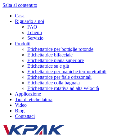
Salta al contenuto
Casa
Riguardo a noi
FAQ
I clienti
Servizio
Prodotti
Etichettatrice per bottiglie rotonde
Etichettatrice bifacciale
Etichettatrice piana superiore
Etichettatrice su e giù
Etichettatrice per maniche termoretraibili
Etichettatrice per fiale orizzontali
Etichettatrice colla bagnata
Etichettatrice rotativa ad alta velocità
Applicazione
Tipi di etichettatura
Video
Blog
Contattaci