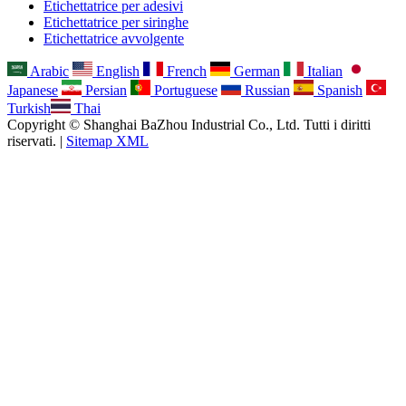
Etichettatrice per adesivi
Etichettatrice per siringhe
Etichettatrice avvolgente
Arabic
English
French
German
Italian
Japanese
Persian
Portuguese
Russian
Spanish
Turkish
Thai
Copyright © Shanghai BaZhou Industrial Co., Ltd. Tutti i diritti
riservati. |
Sitemap XML