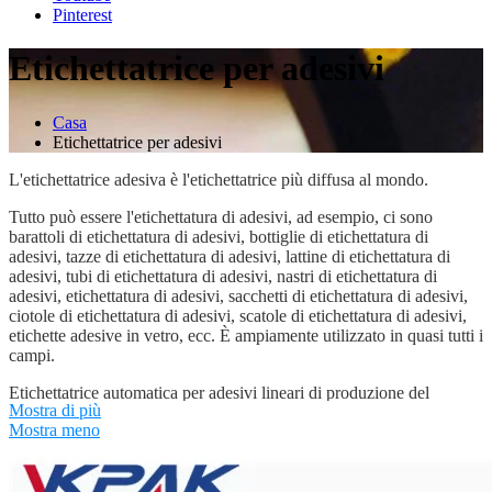
Pinterest
Etichettatrice per adesivi
Casa
Etichettatrice per adesivi
L'etichettatrice adesiva è l'etichettatrice più diffusa al mondo.
Tutto può essere l'etichettatura di adesivi, ad esempio, ci sono
barattoli di etichettatura di adesivi, bottiglie di etichettatura di
adesivi, tazze di etichettatura di adesivi, lattine di etichettatura di
adesivi, tubi di etichettatura di adesivi, nastri di etichettatura di
adesivi, etichettatura di adesivi, sacchetti di etichettatura di adesivi,
ciotole di etichettatura di adesivi, scatole di etichettatura di adesivi,
etichette adesive in vetro, ecc. È ampiamente utilizzato in quasi tutti i
campi.
Etichettatrice automatica per adesivi lineari di produzione del
Mostra di più
marchio VKPAK, etichettatrice per adesivi rotanti. L'etichettatrice
Mostra meno
per adesivi VKPAK è dotata di sistemi di controllo PLC, sistema di
etichettatura delle bottiglie con tracciamento automatico, sistema di
posizionamento delle etichette con correzione automatica, sistema di
separazione automatica della distanza delle bottiglie. Offriamo ai