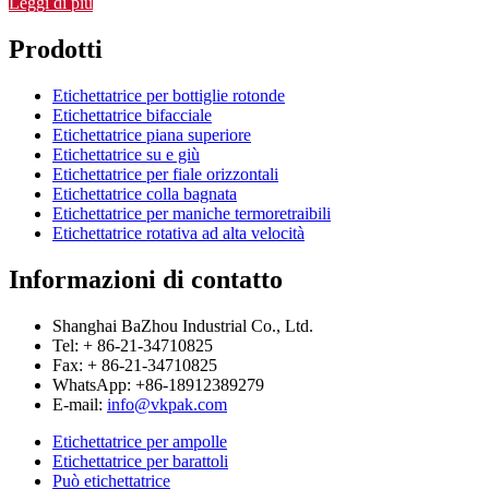
Leggi di più
Prodotti
Etichettatrice per bottiglie rotonde
Etichettatrice bifacciale
Etichettatrice piana superiore
Etichettatrice su e giù
Etichettatrice per fiale orizzontali
Etichettatrice colla bagnata
Etichettatrice per maniche termoretraibili
Etichettatrice rotativa ad alta velocità
Informazioni di contatto
Shanghai BaZhou Industrial Co., Ltd.
Tel: + 86-21-34710825
Fax: + 86-21-34710825
WhatsApp: +86-18912389279
E-mail:
info@vkpak.com
Etichettatrice per ampolle
Etichettatrice per barattoli
Può etichettatrice