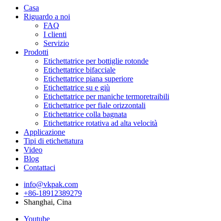
Casa
Riguardo a noi
FAQ
I clienti
Servizio
Prodotti
Etichettatrice per bottiglie rotonde
Etichettatrice bifacciale
Etichettatrice piana superiore
Etichettatrice su e giù
Etichettatrice per maniche termoretraibili
Etichettatrice per fiale orizzontali
Etichettatrice colla bagnata
Etichettatrice rotativa ad alta velocità
Applicazione
Tipi di etichettatura
Video
Blog
Contattaci
info@vkpak.com
+86-18912389279
Shanghai, Cina
Youtube