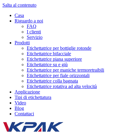
Salta al contenuto
Casa
Riguardo a noi
FAQ
I clienti
Servizio
Prodotti
Etichettatrice per bottiglie rotonde
Etichettatrice bifacciale
Etichettatrice piana superiore
Etichettatrice su e giù
Etichettatrice per maniche termoretraibili
Etichettatrice per fiale orizzontali
Etichettatrice colla bagnata
Etichettatrice rotativa ad alta velocità
Applicazione
Tipi di etichettatura
Video
Blog
Contattaci