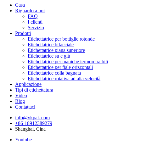
Casa
Riguardo a noi
FAQ
I clienti
Servizio
Prodotti
Etichettatrice per bottiglie rotonde
Etichettatrice bifacciale
Etichettatrice piana superiore
Etichettatrice su e giù
Etichettatrice per maniche termoretraibili
Etichettatrice per fiale orizzontali
Etichettatrice colla bagnata
Etichettatrice rotativa ad alta velocità
Applicazione
Tipi di etichettatura
Video
Blog
Contattaci
info@vkpak.com
+86-18912389279
Shanghai, Cina
Youtube