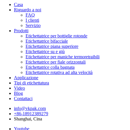
Casa
Riguardo a noi
FAQ
I clienti
Servizio
Prodotti
Etichettatrice per bottiglie rotonde
Etichettatrice bifacciale
Etichettatrice piana superiore
Etichettatrice su e giù
Etichettatrice per maniche termoretraibili
Etichettatrice per fiale orizzontali
Etichettatrice colla bagnata
Etichettatrice rotativa ad alta velocità
Applicazione
Tipi di etichettatura
Video
Blog
Contattaci
info@vkpak.com
+86-18912389279
Shanghai, Cina
Youtube