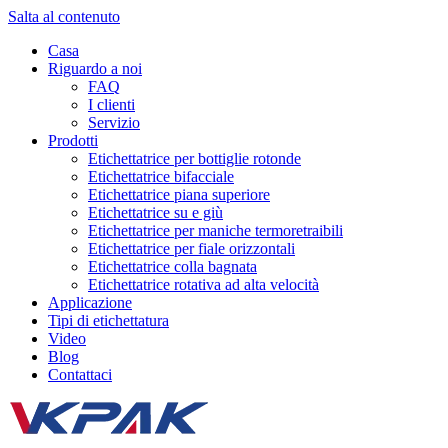
Salta al contenuto
Casa
Riguardo a noi
FAQ
I clienti
Servizio
Prodotti
Etichettatrice per bottiglie rotonde
Etichettatrice bifacciale
Etichettatrice piana superiore
Etichettatrice su e giù
Etichettatrice per maniche termoretraibili
Etichettatrice per fiale orizzontali
Etichettatrice colla bagnata
Etichettatrice rotativa ad alta velocità
Applicazione
Tipi di etichettatura
Video
Blog
Contattaci