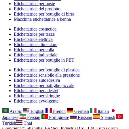
Etichettatrice per buste
Etichettatrice del prodotto
Etichettatrice per bottiglie di birra
Macchina etichettatrice a benna
Etichettatrice cosmetica
Etichettatrice per tazze
Etichettatrice elettrica
Etichettatrice alimentare
Etichettatrice per colla
Etichettatrice industriale
Etichettatrice per bottiglie in PET
Etichettatrice per bottiglie di plastica
Etichettatrice sensibile alla pressione
Etichettatrice autoadesiva
Etichettatrice per bottiglie piccole
Etichettatrice per adesivi
Etichettatrice per siringhe
Etichettatrice avvolgente
Arabic
English
French
German
Italian
Japanese
Persian
Portuguese
Russian
Spanish
Turkish
Thai
Copyright © Shanghai BaZhou Industrial Co., Ltd. Tutti i diritti