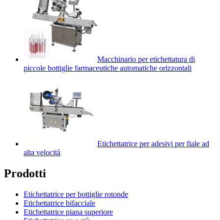
Macchinario per etichettatura di
piccole bottiglie farmaceutiche automatiche orizzontali
Etichettatrice per adesivi per fiale ad
alta velocità
Prodotti
Etichettatrice per bottiglie rotonde
Etichettatrice bifacciale
Etichettatrice piana superiore