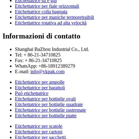
Etichettatrice su e giù
Etichettatrice per fiale orizzontali
Etichettatrice colla bagnata
Etichettatrice per maniche termoretraibili
Etichettatrice rotativa ad alta velocità
Informazioni di contatto
Shanghai BaZhou Industrial Co., Ltd.
Tel: + 86-21-34710825
Fax: + 86-21-34710825
WhatsApp: +86-18912389279
E-mail:
info@vkpak.com
Etichettatrice per ampolle
Etichettatrice per barattoli
Può etichettatrice
Etichettatrice per bottiglie ovali
Etichettatrice per bottiglie quadrate
Etichettatrice per bottiglie rastremate
Etichettatrice per bottiglie piatte
Etichettatrice per scatole
Etichettatrice per cartoni
Etichettatrice per sacchetti