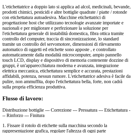
L'etichettatrice a doppio lato si applica ad alcol, medicinali, bevande,
prodotti chimici, pesticidi e altre bottiglie quadrate / piatte / rotonde
con etichettatura autoadesiva. Macchine etichettatrici di
progettazione host che utilizzano tecnologie avanzate importate e
nazionali e per migliorare e perfezionare la soluzione per
l'etichettatura generale di instabilità domestica, fibra ottica tramite
controllo del computer, traccia di sincronizzazione, lo standard
tramite un controllo del servomotore, dimensioni di rilevamento
automatico di oggetti ed etichette sono apposte , e controllato
automaticamente dalla modalità microcomputer, ampio pannello
touch LCD, display e dispositivo di memoria contenente dozzine di
gruppi, è un'apparecchiatura moderna e avanzata, integrazione
elettrica meccanica, etichettatura semplice e accurata, prestazioni
affidabili, potenza, nessun rumore. L'etichettatrice adesiva è facile da
pulire, non ammuffita, dopo l'etichettatura bella, forte, non cadrà
sulla propria efficienza produttiva.
Flusso di lavoro:
Distribuzione bottiglie --- Correzione --- Pressatura --- Etichettatura -
-- Rinforzo --- Finitura
1. Fissare il rotolo di etichette sulla macchina secondo la
rappresentazione grafica, regolare l'altezza di ogni parte