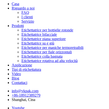
Casa
Riguardo a noi
FAQ
I clienti
Servizio
Prodotti
Etichettatrice per bottiglie rotonde
Etichettatrice bifacciale
Etichettatrice piana superiore
Etichettatrice su e giù
Etichettatrice per maniche termoretraibili
Etichettatrice per fiale orizzontali
Etichettatrice colla bagnata
Etichettatrice rotativa ad alta velocità
Applicazione
Tipi di etichettatura
Video
Blog
Contattaci
info@vkpak.com
+86-18912389279
Shanghai, Cina
Youtube