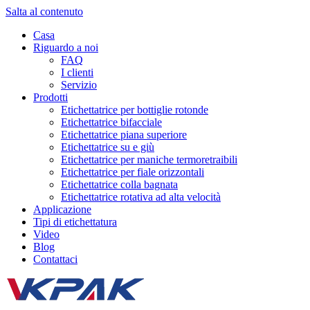
Salta al contenuto
Casa
Riguardo a noi
FAQ
I clienti
Servizio
Prodotti
Etichettatrice per bottiglie rotonde
Etichettatrice bifacciale
Etichettatrice piana superiore
Etichettatrice su e giù
Etichettatrice per maniche termoretraibili
Etichettatrice per fiale orizzontali
Etichettatrice colla bagnata
Etichettatrice rotativa ad alta velocità
Applicazione
Tipi di etichettatura
Video
Blog
Contattaci