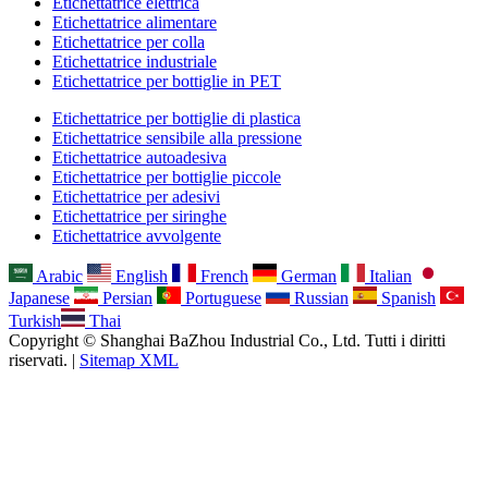
Etichettatrice elettrica
Etichettatrice alimentare
Etichettatrice per colla
Etichettatrice industriale
Etichettatrice per bottiglie in PET
Etichettatrice per bottiglie di plastica
Etichettatrice sensibile alla pressione
Etichettatrice autoadesiva
Etichettatrice per bottiglie piccole
Etichettatrice per adesivi
Etichettatrice per siringhe
Etichettatrice avvolgente
Arabic
English
French
German
Italian
Japanese
Persian
Portuguese
Russian
Spanish
Turkish
Thai
Copyright © Shanghai BaZhou Industrial Co., Ltd. Tutti i diritti
riservati. |
Sitemap XML