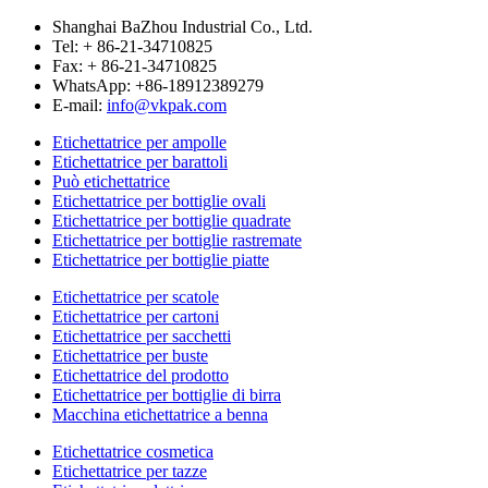
Shanghai BaZhou Industrial Co., Ltd.
Tel: + 86-21-34710825
Fax: + 86-21-34710825
WhatsApp: +86-18912389279
E-mail:
info@vkpak.com
Etichettatrice per ampolle
Etichettatrice per barattoli
Può etichettatrice
Etichettatrice per bottiglie ovali
Etichettatrice per bottiglie quadrate
Etichettatrice per bottiglie rastremate
Etichettatrice per bottiglie piatte
Etichettatrice per scatole
Etichettatrice per cartoni
Etichettatrice per sacchetti
Etichettatrice per buste
Etichettatrice del prodotto
Etichettatrice per bottiglie di birra
Macchina etichettatrice a benna
Etichettatrice cosmetica
Etichettatrice per tazze