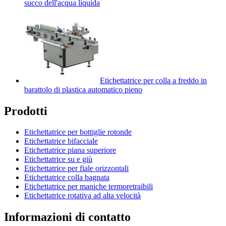
succo dell'acqua liquida
Etichettatrice per colla a freddo in
barattolo di plastica automatico pieno
Prodotti
Etichettatrice per bottiglie rotonde
Etichettatrice bifacciale
Etichettatrice piana superiore
Etichettatrice su e giù
Etichettatrice per fiale orizzontali
Etichettatrice colla bagnata
Etichettatrice per maniche termoretraibili
Etichettatrice rotativa ad alta velocità
Informazioni di contatto