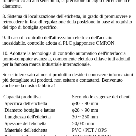
fotoelettrico ad alta sensibilità, la precisione di taglio dell'etichetta è
altamente.
8. Sistema di localizzazione dell'etichetta, in grado di promuovere e
retrocedere in fase di regolazione della posizione in base al requisito
del tipo di bottiglia specifico.
9. Il caso di controllo dell'attrezzatura elettrica dell'acciaio
inossidabile, controllo adotta al PLC giapponese OMRON.
10. Adottare la tecnologia di controllo automatico dell'interfaccia
uomo-computer avanzata, componente elettrico chiave tutti adottati
per la famosa marca industriale internazionale.
Se sei interessato ai nostri prodotti o desideri conoscere informazioni
più dettagliate sui prodotti, non esitare a contattarci. Benvenuto
anche nella nostra fabbrica!
Capacità produttiva
Secondo le esigenze dei clienti
Specifica dell'etichetta
φ30 ~ 90 mm
Diametro bottiglia e lattina
φ28 ~ 90 mm
Lunghezza dell'etichetta
30 ~ 250 mm
Spessore dell'etichetta
≥0,035 mm
Materiale dell'etichetta
PVC / PET / OPS