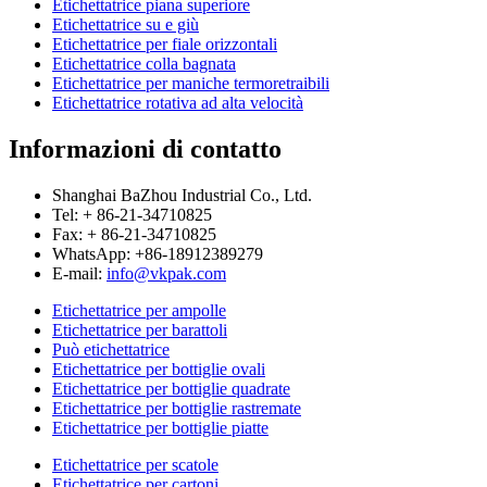
Etichettatrice piana superiore
Etichettatrice su e giù
Etichettatrice per fiale orizzontali
Etichettatrice colla bagnata
Etichettatrice per maniche termoretraibili
Etichettatrice rotativa ad alta velocità
Informazioni di contatto
Shanghai BaZhou Industrial Co., Ltd.
Tel: + 86-21-34710825
Fax: + 86-21-34710825
WhatsApp: +86-18912389279
E-mail:
info@vkpak.com
Etichettatrice per ampolle
Etichettatrice per barattoli
Può etichettatrice
Etichettatrice per bottiglie ovali
Etichettatrice per bottiglie quadrate
Etichettatrice per bottiglie rastremate
Etichettatrice per bottiglie piatte
Etichettatrice per scatole
Etichettatrice per cartoni