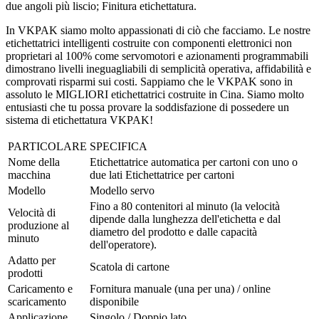
due angoli più liscio; Finitura etichettatura.
In VKPAK siamo molto appassionati di ciò che facciamo. Le nostre
etichettatrici intelligenti costruite con componenti elettronici non
proprietari al 100% come servomotori e azionamenti programmabili
dimostrano livelli ineguagliabili di semplicità operativa, affidabilità e
comprovati risparmi sui costi. Sappiamo che le VKPAK sono in
assoluto le MIGLIORI etichettatrici costruite in Cina. Siamo molto
entusiasti che tu possa provare la soddisfazione di possedere un
sistema di etichettatura VKPAK!
PARTICOLARE
SPECIFICA
Nome della
Etichettatrice automatica per cartoni con uno o
macchina
due lati Etichettatrice per cartoni
Modello
Modello servo
Fino a 80 contenitori al minuto (la velocità
Velocità di
dipende dalla lunghezza dell'etichetta e dal
produzione al
diametro del prodotto e dalle capacità
minuto
dell'operatore).
Adatto per
Scatola di cartone
prodotti
Caricamento e
Fornitura manuale (una per una) / online
scaricamento
disponibile
Applicazione
Singolo / Doppio lato