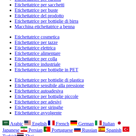
Etichettatrice per sacchetti
Etichettatrice per buste
Etichettatrice del prodotto
Etichettatrice per bottiglie di birra
Macchina etichettatrice a benna
Etichettatrice cosmetica
Etichettatrice per tazze
Etichettatrice elettrica
Etichettatrice alimentare
Etichettatrice per colla
Etichettatrice industriale
Etichettatrice per bottiglie in PET
Etichettatrice per bottiglie di plastica
Etichettatrice sensibile alla pressione
Etichettatrice autoadesiva
Etichettatrice per bottiglie piccole
Etichettatrice per adesivi
Etichettatrice per siringhe
Etichettatrice avvolgente
Arabic
English
French
German
Italian
Japanese
Persian
Portuguese
Russian
Spanish