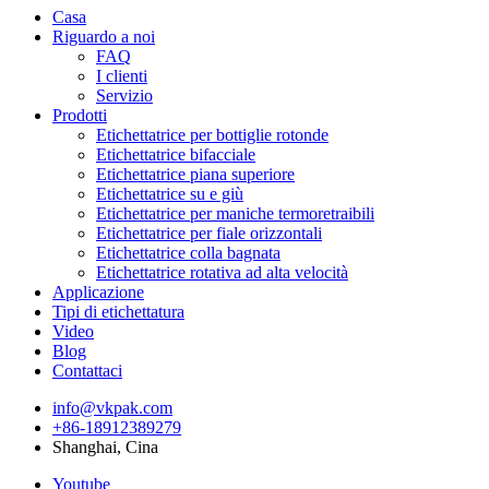
Casa
Riguardo a noi
FAQ
I clienti
Servizio
Prodotti
Etichettatrice per bottiglie rotonde
Etichettatrice bifacciale
Etichettatrice piana superiore
Etichettatrice su e giù
Etichettatrice per maniche termoretraibili
Etichettatrice per fiale orizzontali
Etichettatrice colla bagnata
Etichettatrice rotativa ad alta velocità
Applicazione
Tipi di etichettatura
Video
Blog
Contattaci
info@vkpak.com
+86-18912389279
Shanghai, Cina
Youtube