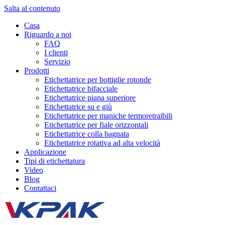
Salta al contenuto
Casa
Riguardo a noi
FAQ
I clienti
Servizio
Prodotti
Etichettatrice per bottiglie rotonde
Etichettatrice bifacciale
Etichettatrice piana superiore
Etichettatrice su e giù
Etichettatrice per maniche termoretraibili
Etichettatrice per fiale orizzontali
Etichettatrice colla bagnata
Etichettatrice rotativa ad alta velocità
Applicazione
Tipi di etichettatura
Video
Blog
Contattaci