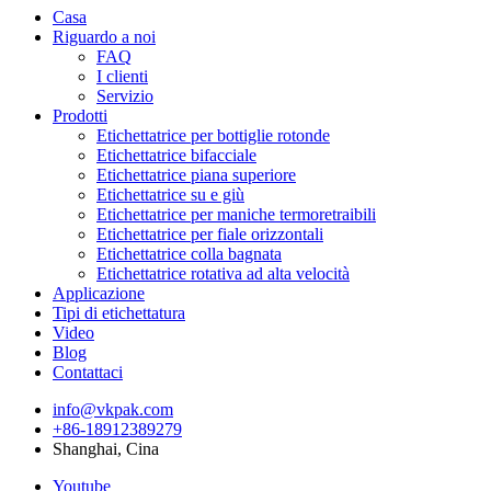
Casa
Riguardo a noi
FAQ
I clienti
Servizio
Prodotti
Etichettatrice per bottiglie rotonde
Etichettatrice bifacciale
Etichettatrice piana superiore
Etichettatrice su e giù
Etichettatrice per maniche termoretraibili
Etichettatrice per fiale orizzontali
Etichettatrice colla bagnata
Etichettatrice rotativa ad alta velocità
Applicazione
Tipi di etichettatura
Video
Blog
Contattaci
info@vkpak.com
+86-18912389279
Shanghai, Cina
Youtube