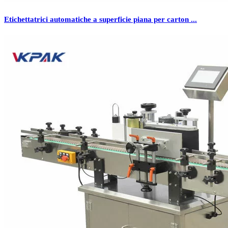
Etichettatrici automatiche a superficie piana per carton ...