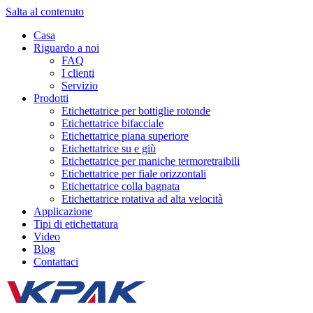
Salta al contenuto
Casa
Riguardo a noi
FAQ
I clienti
Servizio
Prodotti
Etichettatrice per bottiglie rotonde
Etichettatrice bifacciale
Etichettatrice piana superiore
Etichettatrice su e giù
Etichettatrice per maniche termoretraibili
Etichettatrice per fiale orizzontali
Etichettatrice colla bagnata
Etichettatrice rotativa ad alta velocità
Applicazione
Tipi di etichettatura
Video
Blog
Contattaci