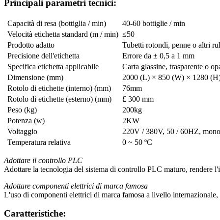
Principali parametri tecnici:
Capacità di resa (bottiglia / min)
40-60 bottiglie / min
Velocità etichetta standard (m / min)
≤50
Prodotto adatto
Tubetti rotondi, penne o altri rul
Precisione dell'etichetta
Errore da ± 0,5 a 1 mm
Specifica etichetta applicabile
Carta glassine, trasparente o op
Dimensione (mm)
2000 (L) × 850 (W) × 1280 (H
Rotolo di etichette (interno) (mm)
76mm
Rotolo di etichette (esterno) (mm)
£ 300 mm
Peso (kg)
200kg
Potenza (w)
2KW
Voltaggio
220V / 380V, 50 / 60HZ, monofa
Temperatura relativa
0 ~ 50 ºC
Adottare il controllo PLC
Adottare la tecnologia del sistema di controllo PLC maturo, rendere l'i
Adottare componenti elettrici di marca famosa
L'uso di componenti elettrici di marca famosa a livello internazionale, p
Caratteristiche: