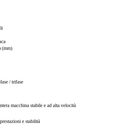
li
aca
) (mm)
se / trifase
ntera macchina stabile e ad alta velocità
restazioni e stabilità