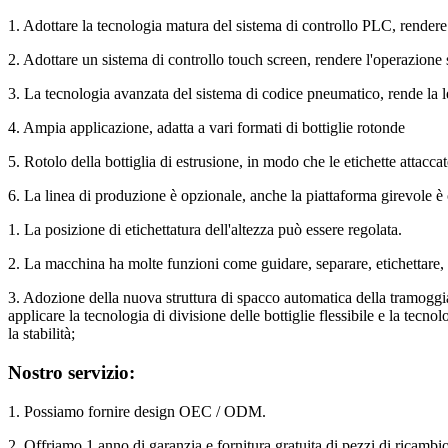
1. Adottare la tecnologia matura del sistema di controllo PLC, rendere l
2. Adottare un sistema di controllo touch screen, rendere l'operazione 
3. La tecnologia avanzata del sistema di codice pneumatico, rende la le
4. Ampia applicazione, adatta a vari formati di bottiglie rotonde
5. Rotolo della bottiglia di estrusione, in modo che le etichette attacca
6. La linea di produzione è opzionale, anche la piattaforma girevole è 
1. La posizione di etichettatura dell'altezza può essere regolata.
2. La macchina ha molte funzioni come guidare, separare, etichettare, 
3. Adozione della nuova struttura di spacco automatica della tramoggia
applicare la tecnologia di divisione delle bottiglie flessibile e la tecno
la stabilità;
Nostro servizio:
1. Possiamo fornire design OEC / ODM.
2. Offriamo 1 anno di garanzia e fornitura gratuita di pezzi di ricam