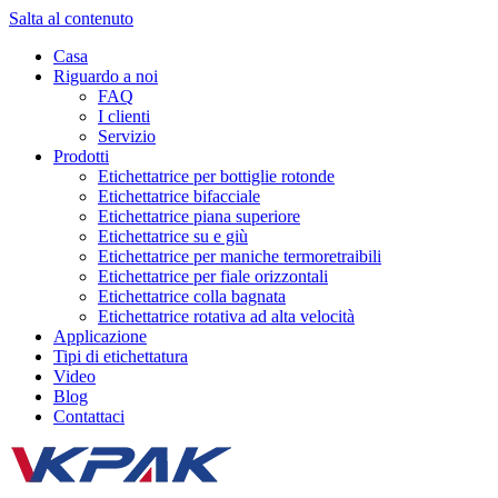
Salta al contenuto
Casa
Riguardo a noi
FAQ
I clienti
Servizio
Prodotti
Etichettatrice per bottiglie rotonde
Etichettatrice bifacciale
Etichettatrice piana superiore
Etichettatrice su e giù
Etichettatrice per maniche termoretraibili
Etichettatrice per fiale orizzontali
Etichettatrice colla bagnata
Etichettatrice rotativa ad alta velocità
Applicazione
Tipi di etichettatura
Video
Blog
Contattaci