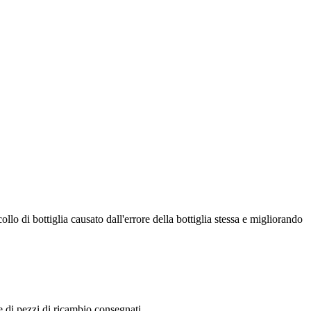
collo di bottiglia causato dall'errore della bottiglia stessa e migliorando
e di pezzi di ricambio consegnati