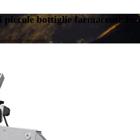
 piccole bottiglie farmaceutiche
 automatiche orizzontali