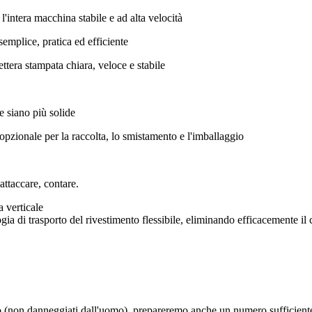
'intera macchina stabile e ad alta velocità
semplice, pratica ed efficiente
ttera stampata chiara, veloce e stabile
te siano più solide
opzionale per la raccolta, lo smistamento e l'imballaggio
attaccare, contare.
 verticale
logia di trasporto del rivestimento flessibile, eliminando efficacemente il 
bio (non danneggiati dall'uomo), prepareremo anche un numero sufficient