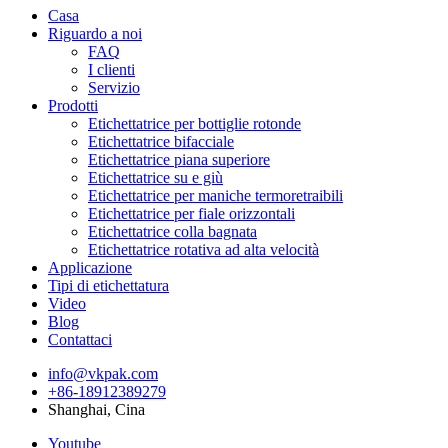
Casa
Riguardo a noi
FAQ
I clienti
Servizio
Prodotti
Etichettatrice per bottiglie rotonde
Etichettatrice bifacciale
Etichettatrice piana superiore
Etichettatrice su e giù
Etichettatrice per maniche termoretraibili
Etichettatrice per fiale orizzontali
Etichettatrice colla bagnata
Etichettatrice rotativa ad alta velocità
Applicazione
Tipi di etichettatura
Video
Blog
Contattaci
info@vkpak.com
+86-18912389279
Shanghai, Cina
Youtube