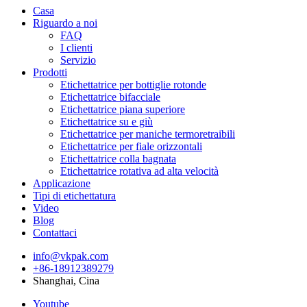
Casa
Riguardo a noi
FAQ
I clienti
Servizio
Prodotti
Etichettatrice per bottiglie rotonde
Etichettatrice bifacciale
Etichettatrice piana superiore
Etichettatrice su e giù
Etichettatrice per maniche termoretraibili
Etichettatrice per fiale orizzontali
Etichettatrice colla bagnata
Etichettatrice rotativa ad alta velocità
Applicazione
Tipi di etichettatura
Video
Blog
Contattaci
info@vkpak.com
+86-18912389279
Shanghai, Cina
Youtube