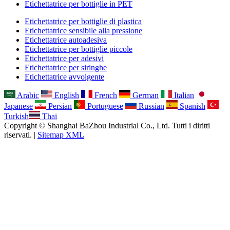
Etichettatrice per bottiglie in PET
Etichettatrice per bottiglie di plastica
Etichettatrice sensibile alla pressione
Etichettatrice autoadesiva
Etichettatrice per bottiglie piccole
Etichettatrice per adesivi
Etichettatrice per siringhe
Etichettatrice avvolgente
Arabic
English
French
German
Italian
Japanese
Persian
Portuguese
Russian
Spanish
Turkish
Thai
Copyright © Shanghai BaZhou Industrial Co., Ltd. Tutti i diritti
riservati. |
Sitemap XML