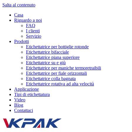
Salta al contenuto
Casa
Riguardo a noi
FAQ
I clienti
Servizio
Prodotti
Etichettatrice per bottiglie rotonde
Etichettatrice bifacciale
Etichettatrice piana superiore
Etichettatrice su e giù
Etichettatrice per maniche termoretraibili
Etichettatrice per fiale orizzontali
Etichettatrice colla bagnata
Etichettatrice rotativa ad alta velocità
Applicazione
Tipi di etichettatura
Video
Blog
Contattaci