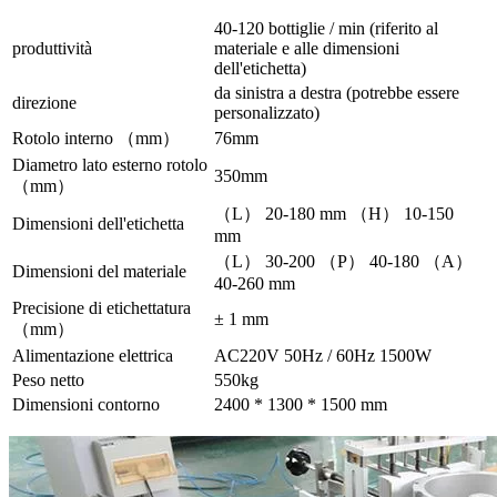
40-120 bottiglie / min (riferito al
produttività
materiale e alle dimensioni
dell'etichetta)
da sinistra a destra (potrebbe essere
direzione
personalizzato)
Rotolo interno （mm）
76mm
Diametro lato esterno rotolo
350mm
（mm）
（L） 20-180 mm （H） 10-150
Dimensioni dell'etichetta
mm
（L） 30-200 （P） 40-180 （A）
Dimensioni del materiale
40-260 mm
Precisione di etichettatura
± 1 mm
（mm）
Alimentazione elettrica
AC220V 50Hz / 60Hz 1500W
Peso netto
550kg
Dimensioni contorno
2400 * 1300 * 1500 mm